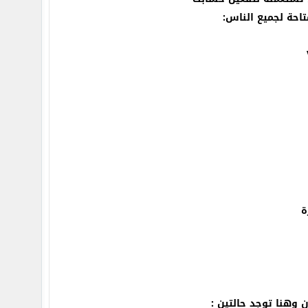
احة لجميع الناس:
ة
 وهنا توجد حالتين :