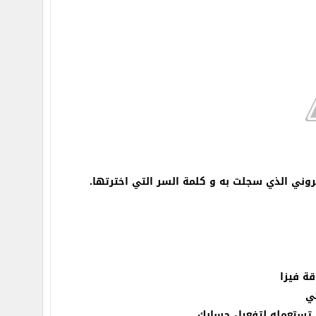
تروني الذي سجلت به و كلمة السر التي اخترتها.
قة فيزا
ي
 تستعمله لتفعيل حسابك