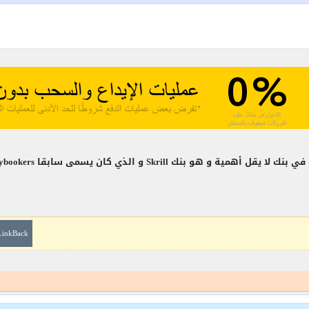
ان يسمى سابقا moneybookers هو شركة بريطانية من أشهر
LinkBack