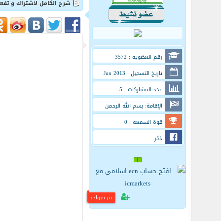
شرح الكامل لاشتراك و تفعيل 
رقم العضوية : 3572
تاريخ التسجيل : Jun 2013
عدد المشاركات : 5
الإقامة: بسم الله الرحمن
الرحيم
قوة السمعة : 0
ذكر
غير متواجد