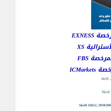
EXNESS
رالية XS
خصة FBS
ICMar
skrill