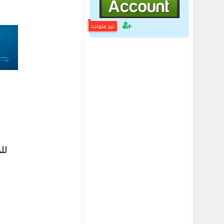
غير متواجد
لل