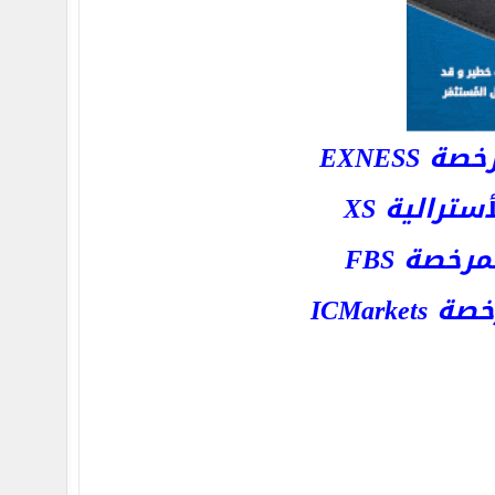
EXNESS
رالية XS
خصة FBS
ICMar