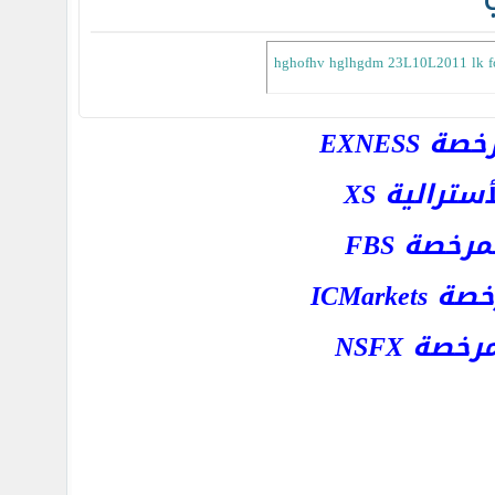
hghofhv hglhgdm 23L10L2011 lk f
EXNESS
رالية XS
خصة FBS
ICMar
ة NSFX