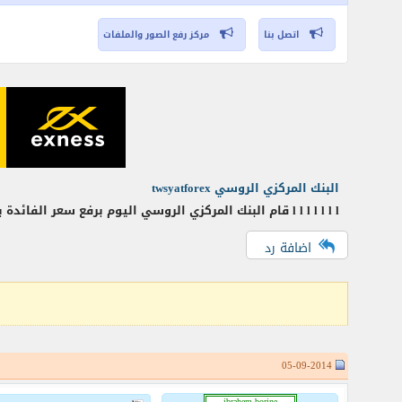
اتصل بنا
مركز رفع الصور والملفات
البنك المركزي الروسي twsyatforex
l l l l l l l قام البنك المركزي الروسي اليوم برفع سعر الفائدة بمقدار 0.5% لتصل إلى 7.5% على الودائع
اضافة رد
05-09-2014