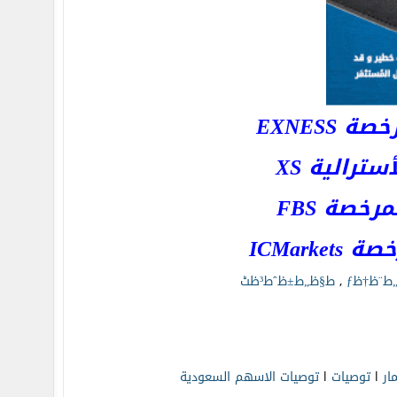
EXNESS
رالية XS
خصة FBS
ICMar
ط¨ظ†ظƒ
,
ط§ظ„ط±ظˆط³ظٹ
مار
l
توصيات
l
توصيات الاسهم السعودية