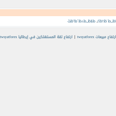
ظ„ط¨ظ†ظƒ
,
ط§ظ„ط±ظˆط³ظٹ
رتفاع مبيعات twsyatforex
|
ارتفاع ثقة المستهلكين في إيطاليا twsyatforex