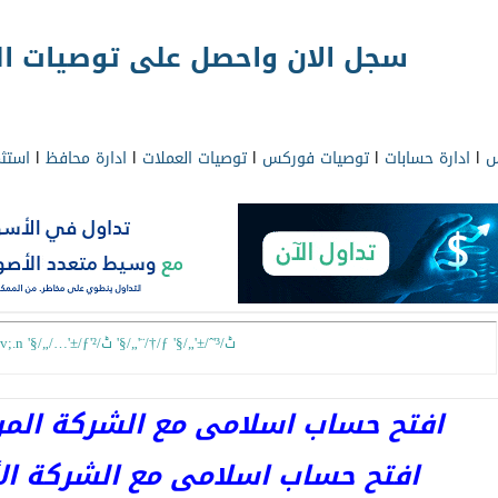
سجل الان واحصل على توصيات الج
س
l
ادارة حسابات
l
توصيات فوركس
l
توصيات العملات
l
ادارة محافظ
l
استث
hgfk; hglv;.d hgv,sd twsyatforex hglv;.n '§/„/…'±/ƒ'²/ٹ '§/„'¨/†/ƒ '§/„'±/ˆ'³/ٹ
افتح حساب اسلامى مع الشركة المرخصة 
افتح حساب اسلامى مع الشركة الأست