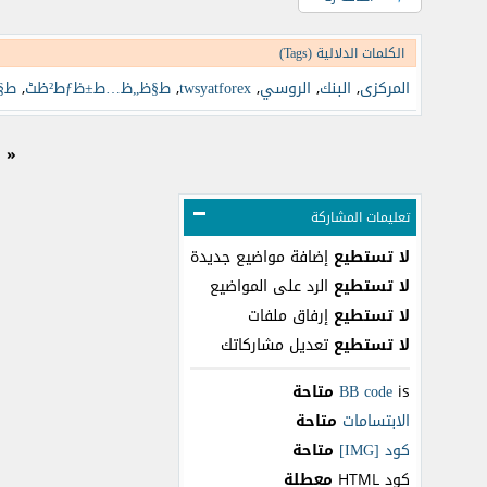
الكلمات الدلالية (Tags)
المركزى
,
البنك
,
الروسي
,
twsyatforex
,
ط§ظ„ظ…ط±ظƒط²ظٹ
,
ط§
«
ا
تعليمات المشاركة
لا تستطيع
إضافة مواضيع جديدة
لا تستطيع
الرد على المواضيع
لا تستطيع
إرفاق ملفات
لا تستطيع
تعديل مشاركاتك
is
BB code
متاحة
الابتسامات
متاحة
كود [IMG]
متاحة
كود HTML
معطلة