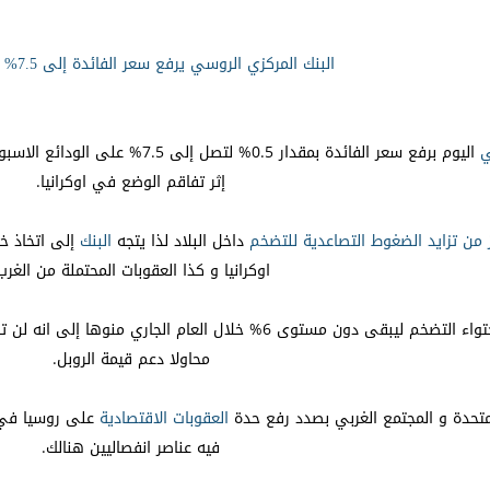
البنك المركزي الروسي يرفع سعر الفائدة إلى 7.5% twsyatforex
ي
اليوم برفع سعر الفائدة بمقدار 0.5% لتصل إلى 7.5% على الودائع الاسبوعية في الوقت الذي ينحدر فيه
إثر تفاقم الوضع في اوكرانيا.
ز من تزايد الضغوط التصاعدية للتضخم
داخل البلاد لذا يتجه
البنك
إلى اتخاذ خط
اوكرانيا و كذا العقوبات المحتملة من الغرب
أنه يأمل في احتواء التضخم ليبقى دون مستوى 6% خلال العا
محاولا دعم قيمة الروبل.
المتحدة و المجتمع الغربي بصدد رفع حدة
العقوبات الاقتصادية
على روسيا في
فيه عناصر انفصاليين هنالك.