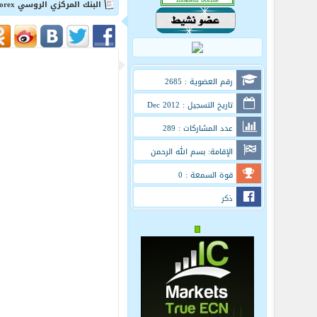
البنك المركزي الروسي twsyatforex
رقم العضوية : 2685
تاريخ التسجيل : Dec 2012
عدد المشاركات : 289
الإقامة: بسم الله الرحمن
الرحيم
قوة السمعة : 0
ذكر