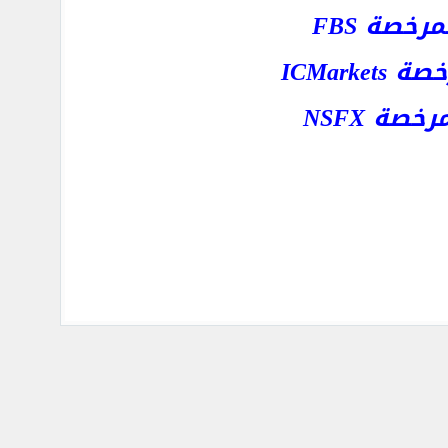
خصة FBS
ICMar
ة NSFX