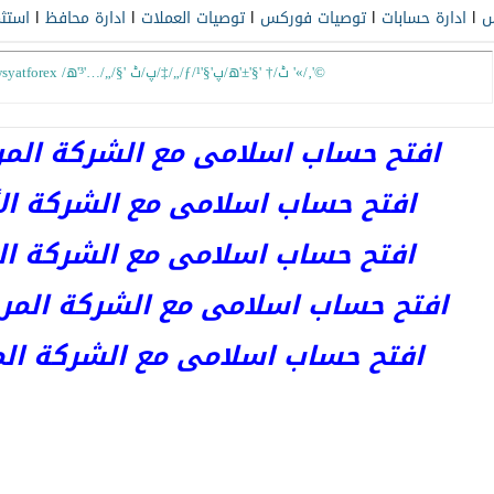
س
l
ادارة حسابات
l
توصيات فوركس
l
توصيات العملات
l
ادارة محافظ
l
استث
hvjthu erm hglsjig;dk td Yd'hgdh twsyatforex /پ/ٹ '§/„/…'³'ھ/‡/„/ƒ/ٹ/† '§'±'ھ/پ'§'¹ '«/‚'©
افتح حساب اسلامى مع الشركة المرخصة 
افتح حساب اسلامى مع الشركة الأست
افتح حساب اسلامى مع الشركة المر
افتح حساب اسلامى مع الشركة المرخصة kets
افتح حساب اسلامى مع الشركة المرخص