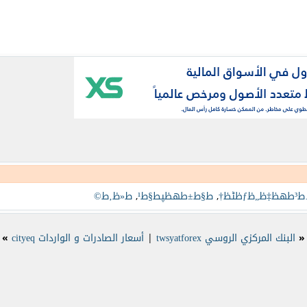
ٹظ†
,
ط§ط±طھظپط§ط¹
,
ط«ظ‚ط©
«
البنك المركزي الروسي twsyatforex
|
أسعار الصادرات و الواردات cityeq
»