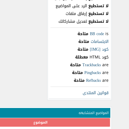
لا تستطيع
الرد على المواضيع
لا تستطيع
إرفاق ملفات
لا تستطيع
تعديل مشاركاتك
is
BB code
متاحة
الابتسامات
متاحة
كود [IMG]
متاحة
كود HTML
معطلة
are
Trackbacks
متاحة
are
Pingbacks
متاحة
are
Refbacks
متاحة
قوانين المنتدى
المواضيع المتشابهه
الموضوع