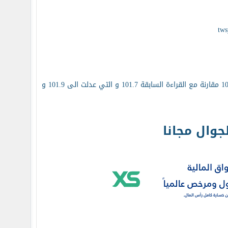
صدر عن مكتب الإحصاء الإيطالي قراءة مؤشر ثقة المستهلكين في إيطاليا خلال نيسان بارتفاع عند 105.4 مقارنة مع القراءة السابقة 101.7 و التي عدلت الى 101.9 و
وال مجانا