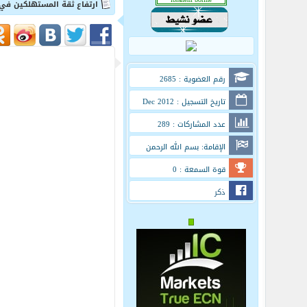
ارتفاع ثقة المستهلكين في إيطاليا x
رقم العضوية : 2685
تاريخ التسجيل : Dec 2012
عدد المشاركات : 289
الإقامة: بسم الله الرحمن
الرحيم
قوة السمعة : 0
ذكر