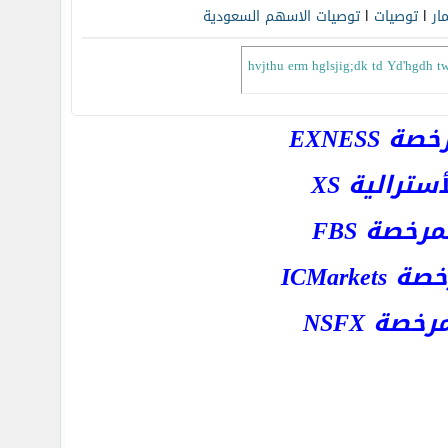
مار
l
توصيات
l
توصيات الاسهم السعودية
EXNESS
رالية XS
خصة FBS
ICMar
ة NSFX