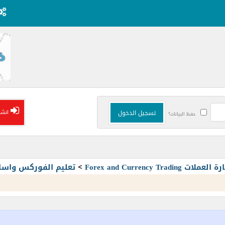
انشا
حفظ البيانات؟
Forex and Currency T
>
تعليم الفوركس واسا