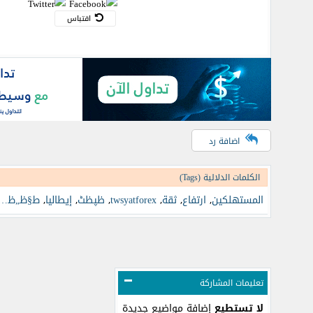
اقتباس
اضافة رد
الكلمات الدلالية (Tags)
المستهلكين
,
ارتفاع
,
ثقة
,
twsyatforex
,
ظپظٹ
,
إيطاليا
,
ط§ظ„ظ…ط³طھظ‡ظ„ظƒظ
تعليمات المشاركة
لا تستطيع
إضافة مواضيع جديدة