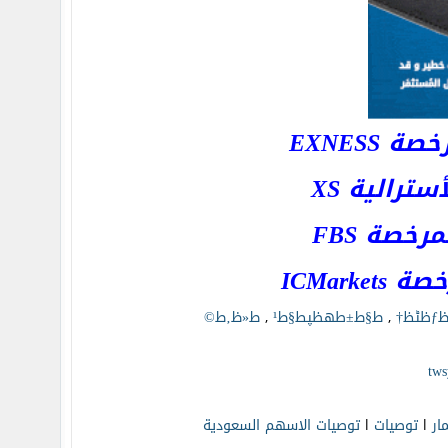
EXNESS
رالية XS
خصة FBS
ICMar
,
ط§ط±طھظپط§ط¹
,
ط«ظ‚ط©
مار
l
توصيات
l
توصيات الاسهم السعودية