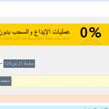
صفحة 21 من 129
«
ا
LinkBack