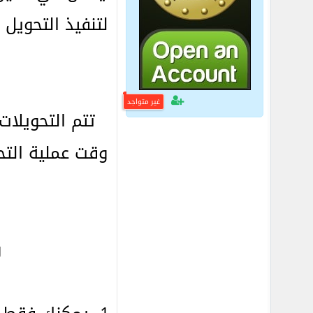
لتنفيذ التحويل
غير متواجد
تتم التحويلات
وقت عملية التح
و