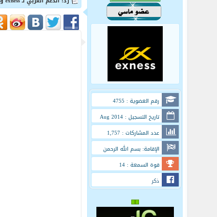
رد: الدعم العربي لـ exness و الأخبار و العروض !
رقم العضوية : 4755
تاريخ التسجيل : Aug 2014
عدد المشاركات : 1,757
الإقامة: بسم الله الرحمن
الرحيم
قوة السمعة : 14
ذكر