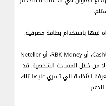
إيداع الأموال في الحساب باستخدام
تلم.
3- في حال استخدام تحويل بنكي أو Moneybookers، أو CashU، أو RBK Money، أو Neteller
 إلا من خلال المساحة الشخصية. قد
عرفة الأنظمة الي تسري عليها تلك
الدعم.