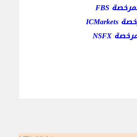
خصة FBS
ICMar
ة NSFX