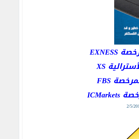
EXNESS
رالية XS
خصة FBS
ICMar