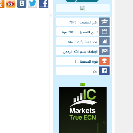
رقم العضوية : 7873
تاريخ التسجيل : Apr 2019
عدد المشاركات : 667
الإقامة: بسم الله الرحمن
الرحيم
قوة السمعة : 9
ذكر