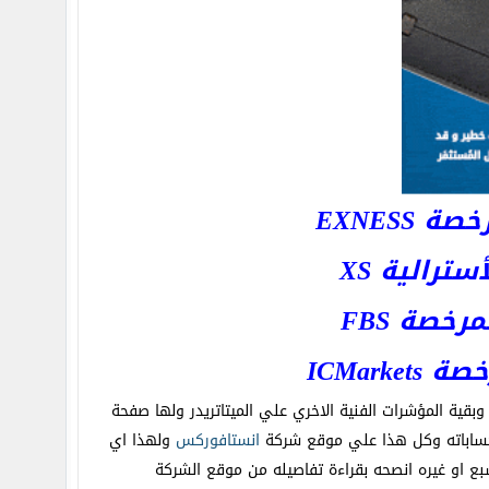
EXNESS
رالية XS
خصة FBS
ICMar
قية المؤشرات الفنية الاخري علي الميتاتريدر ولها صفحة
حساباته وكل هذا علي موقع شركة
انستافوركس
ولهذا اي
ع او غيره انصحه بقراءة تفاصيله من موقع الشركة