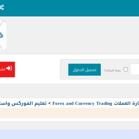
انشا
حفظ البيانات؟
Forex and Currency T
>
تعليم الفوركس واسا