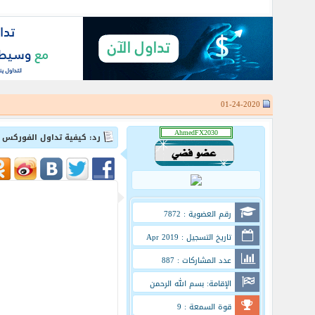
01-24-2020
رد: كيفية تداول الفوركس 
رقم العضوية : 7872
تاريخ التسجيل : Apr 2019
عدد المشاركات : 887
الإقامة: بسم الله الرحمن
الرحيم
قوة السمعة : 9