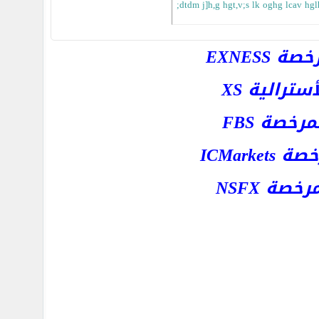
;dtdm j]h,g hgt,v;s lk oghg lcav hgl
EXNESS
رالية XS
خصة FBS
ICMar
ة NSFX