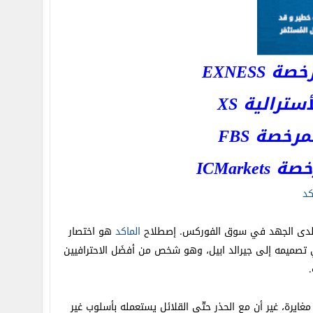
EXNESS
رالية XS
خصة FBS
ICMar
كد
دة لدى الجهد في سوق الفوركس. إصطلاح
الماكد
هو اختصار
ثبت للنور لأول مرة في سنة 1979 إذ يرجع الخصوصية في تصميمه إلى جيرالد ابيل، وهو شخص من أفضَل الاحترافيين
غايرة، غير أن مع الحذر حتّى القلائل يستعمله بأسلوب غير