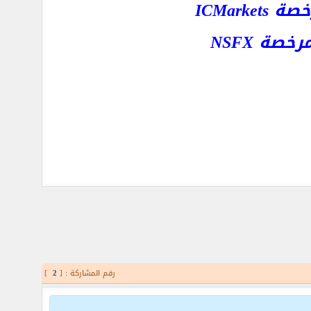
ICMar
ة NSFX
رقم المشاركة : [
2
]