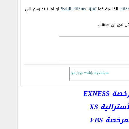
قاتك
الخاسرة كما
تغلق
صفقاتك
الرابحة
او اما تنتظرهم الي
خل في اي صفقة.
gh jygr wtrhj; hgvhfpm
EXNESS
رالية XS
خصة FBS