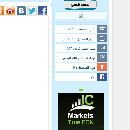
رقم العضوية : 7872
تاريخ التسجيل : Apr 2019
عدد المشاركات : 887
الإقامة: بسم الله الرحمن
الرحيم
قوة السمعة : 9
ذكر