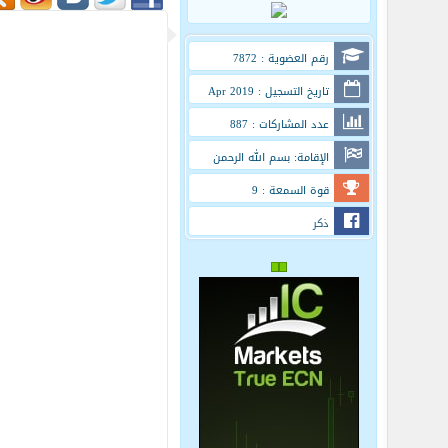
رقم العضوية : 7872
تاريخ التسجيل : Apr 2019
عدد المشاركات : 887
الإقامة: بسم الله الرحمن
الرحيم
قوة السمعة : 9
ذكر