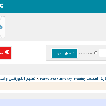
انشا
حفظ البيانات؟
Forex and Currency T
>
تعليم الفوركس واسا