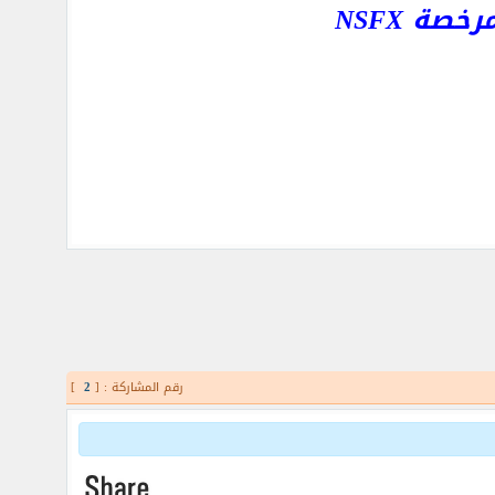
ة NSFX
رقم المشاركة : [
2
]