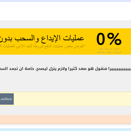
يييييييرا فنقول هو صعد كثيرا ولازم ينزل ليصحح. خاصة ان تجمد السعر 
LinkBack