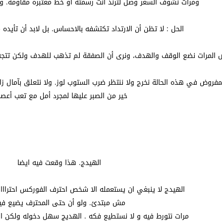
ومرات نشوف السعر وصل لترند انت رسمته أو خط معتبره مقاومة. وتقول 
الحل : لا تظن أن الارتداد تكتشفه بالاحساس. بل لابد أن تأيده
المرات نضع الوقف والهدف، ونرى أن الصفقة لم تذهب للهدف ولكن تتجه لل
لمفروض في هذه الحالة نخرج ولا ننتظر ضرب الستوب لوز. ولا نتعلق بآمال ز
خير من الصبر عليها لمجرد أمل مع تعب أعصا
الهيدج. هذا وقعت فيه ايضا
الهيدج لا ينبغي ان يستعمله الا شخص احترف الفوركس احتراااااااااااا
مش مبتدئ. ولو أن حتى المحترف يضيع فيه
مرات نتورط فيه و لا نستطيع فكه . الهديج سهل دخوله ولكن ال