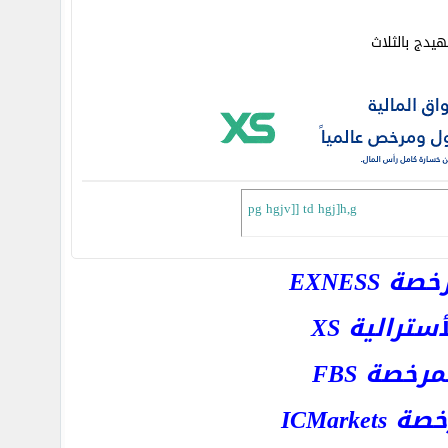
يدج بالثلاث
pg hgjv]] td hgj]h,g
EXNESS
رالية XS
خصة FBS
ICMar