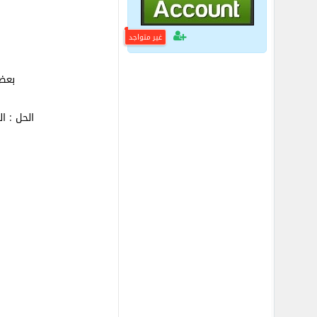
غير متواجد
بعض 
الحل : ا