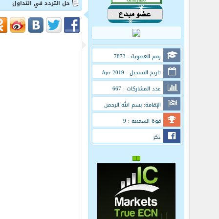
حل التردد في التداول
رقم العضوية : 7873
تاريخ التسجيل : Apr 2019
عدد المشاركات : 667
الإقامة: بسم الله الرحمن
الرحيم
قوة السمعة : 9
ذكر