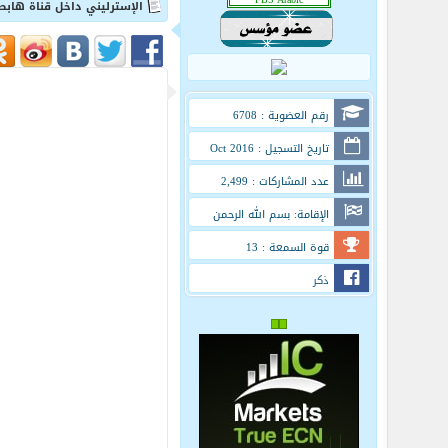
الإسترليني داخل قناة هابط
رقم العضوية : 6708
تاريخ التسجيل : Oct 2016
عدد المشاركات : 2,499
الإقامة: بسم الله الرحمن
الرحيم
قوة السمعة : 13
ذكر