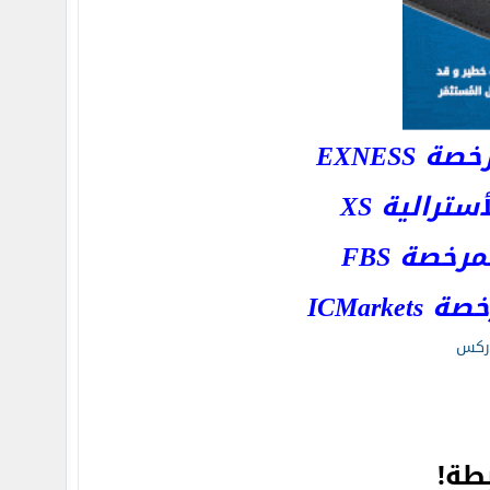
EXNESS
رالية XS
خصة FBS
ICMar
ركس
طة!