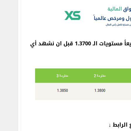
ومن الناحية الفنية مازالت التداولات في نطاق سلبي وقد نشهد سريعاً مستويات الـ 1.3700 قبل ان نشهد أي
الرابط ↓