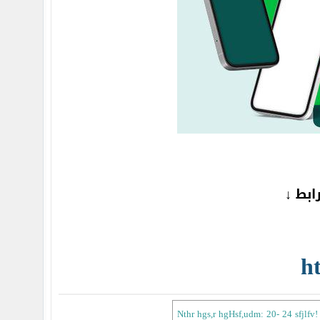
ابط ↓
ht
Nthr hgs,r hgHsf,udm: 20- 24 sfjlfv! 