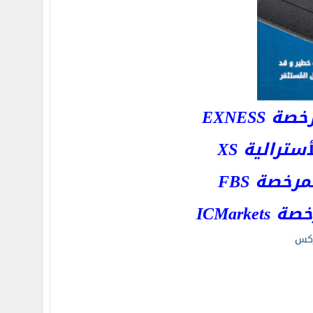
EXNESS
رالية XS
خصة FBS
ICMar
كس