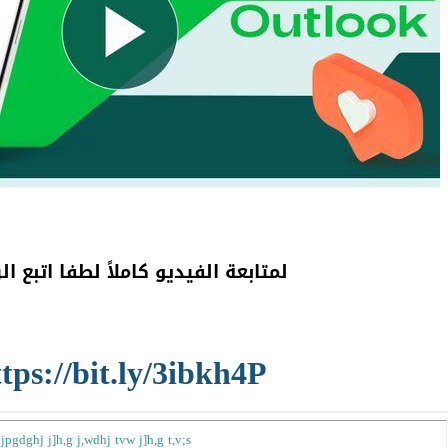
لمتابعة الفيديو كاملاً لطفا اتبع الر
tps://bit.ly/3ibkh4P
jpgdghj j]h,g j,wdhj tvw j]h,g t,v;s