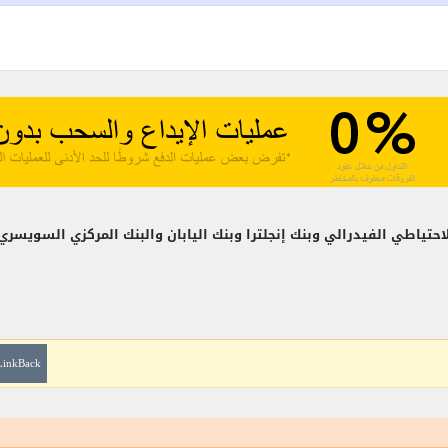
بر! كيف سيحرك كلاً من الاحتياطي الفيدرالي وبنك إنجلترا وبنك اليابان والبنك الم
LinkBack