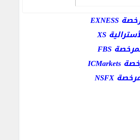
EXNESS
رالية XS
خصة FBS
ICMar
ة NSFX