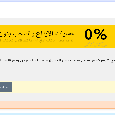
ي هونغ كونغ، سيتم تغيير جدول التداول قريبا! لذلك، يرجى وضع هذه التغ
LinkBack