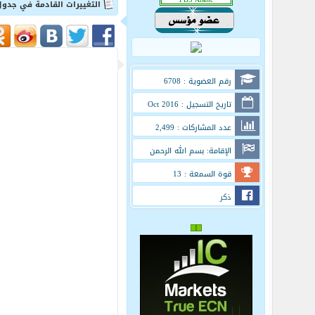
التغييرات القادمة في جدول
رقم العضوية : 6708
تاريخ التسجيل : Oct 2016
عدد المشاركات : 2,499
الإقامة: بسم الله الرحمن
الرحيم
قوة السمعة : 13
ذكر