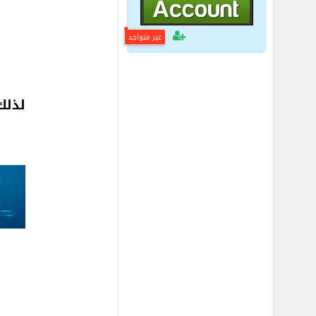
غير متواجد
لذلك