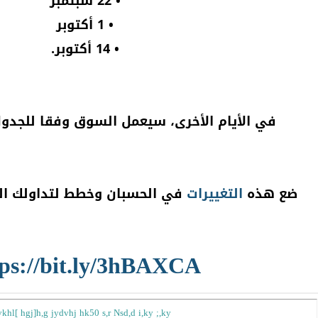
• 22 سبتمبر
• 1 أكتوبر
• 14 أكتوبر.
في الأيام الأخرى، سيعمل السوق وفقا للجدول 
ضع هذه
التغييرات
في الحسبان وخطط لتداولك الذكي مع r
tps://bit.ly/3hBAXCA
vkhl[ hgj]h,g jydvhj hk50 s,r Nsd,d i,ky ;,ky