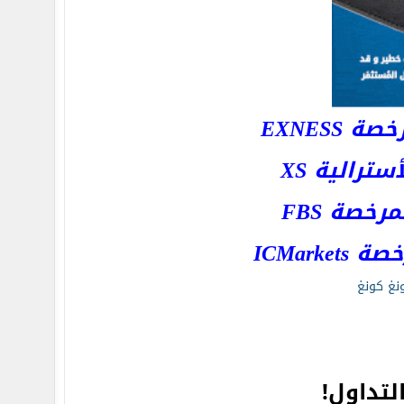
EXNESS
رالية XS
خصة FBS
ICMar
نغ كونغ
لتداول!