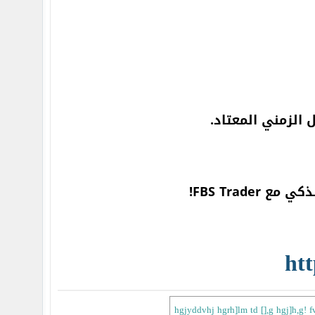
الزمني المعتاد.
FBS Trade!
ht
hgjyddvhj hgrh]lm td [],g hgj]h,g! f