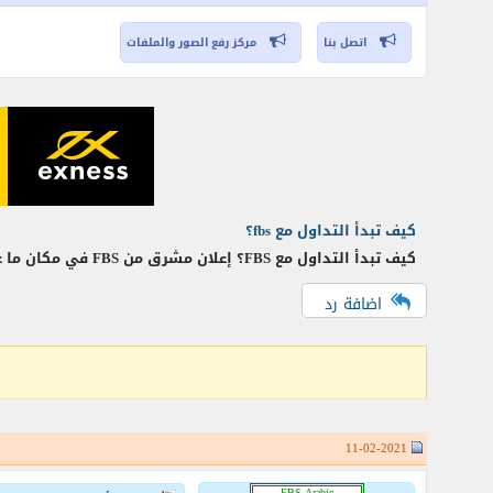
اتصل بنا
مركز رفع الصور والملفات
كيف تبدأ التداول مع fbs؟
كيف تبدأ التداول مع FBS؟ إعلان مشرق من FBS في مكان ما على الإنترنت، حدث جديد مع مغني راب إندونيسي مشهور، لافتة أثناء المباراة مع ليستر سيتي،
اضافة رد
11-02-2021