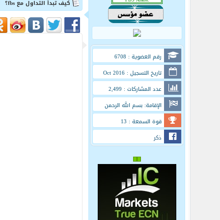
كيف تبدأ التداول مع fbs؟
رقم العضوية : 6708
تاريخ التسجيل : Oct 2016
عدد المشاركات : 2,499
الإقامة: بسم الله الرحمن
الرحيم
قوة السمعة : 13
ذكر