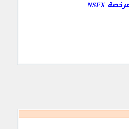
ة NSFX