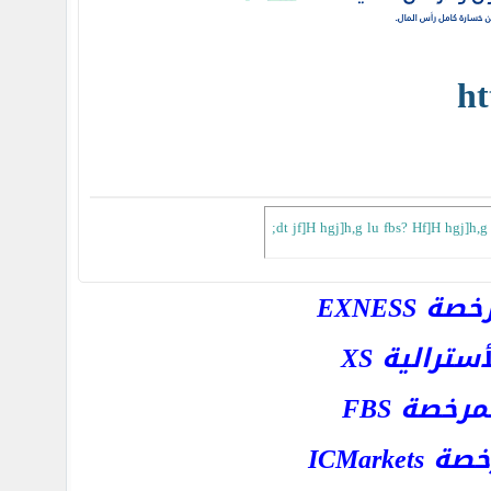
ht
;dt jf]H hgj]h,g lu fbs? Hf]H hgj]h,g 
EXNESS
رالية XS
خصة FBS
ICMar