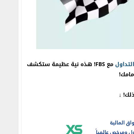
لتداول
مع FBS! هذه نية عظيمة ستكشف
مامك!
لك! ↓