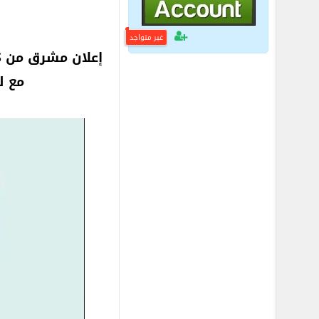
غير متواجد
مع ل