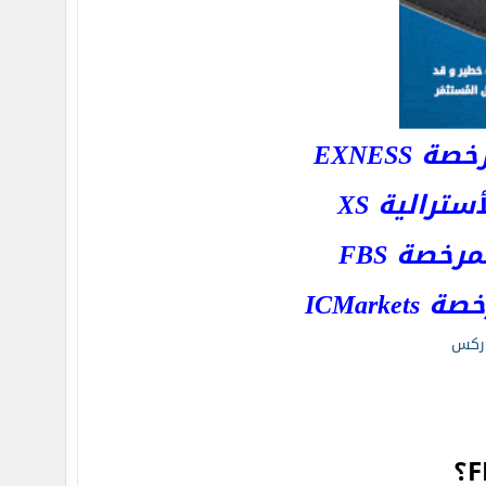
EXNESS
رالية XS
خصة FBS
ICMar
ركس