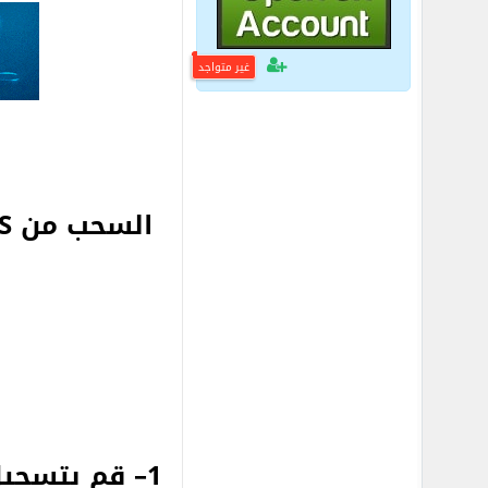
غير متواجد
السحب من FBS على
1– قم بتسجيل الدخول إلى حسابك في