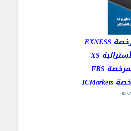
EXNESS
رالية XS
خصة FBS
ICMar