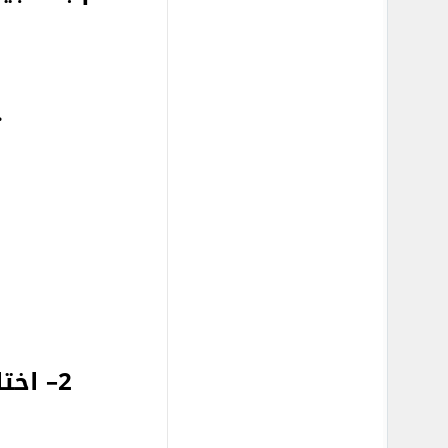
ث
2– اختار ايقونة عملة