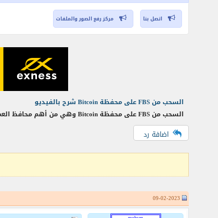
اتصل بنا
مركز رفع الصور والملفات
السحب من FBS على محفظة Bitcoin شرح بالفيديو
السحب من FBS على محفظة Bitcoin وهي من أهم محافظ العملات الرقمية وأكثرها شيوعاً بين المتجرين في الفوركس. 1– قم بتسجيل الدخول إلى حسابك في واختار من القائمة
اضافة رد
09-02-2023