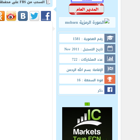
السحب من FBS على محفظة Bitcoin شرح بالفيديو
رقم العضوية : 1581
تاريخ التسجيل : Nov 2011
عدد المشاركات : 722
الإقامة: بسم الله الرحمن
الرحيم
قوة السمعة : 16
ذكر