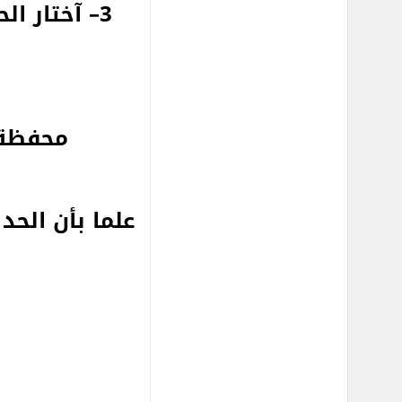
3– آختار 
محفظة
علما بأن الحد الأدني ل