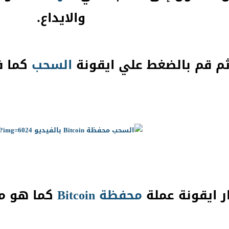
والايداع.
م قم بالضغط علي ايقونة
السحب
كما ف
محفظة
Bitcoin
كما هو مو