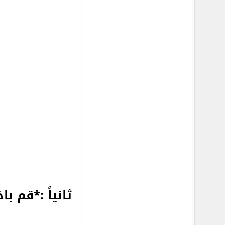
ثانياً :*قم با