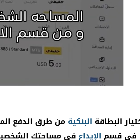
ختيار البطاقة
البنكية
من طرق الدفع المت
في قسم
الإيداع
في مساحتك الشخصية « ank card