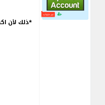
غير متواجد
*ذلك لأن ا