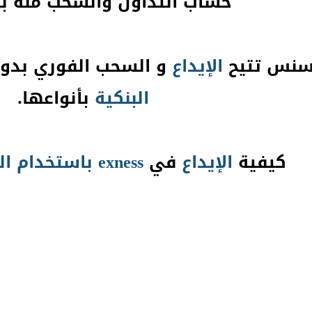
حساب التداول والسحب منه ب
كسنس تتيح
الإيداع
و السحب الفوري بدو
البنكية
بأنواعها.
كيفية
الإيداع
في
exness
باستخدام
ال