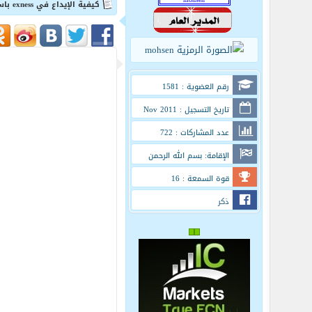
كيفية الإيداع في exness باستخدام البطاقات البنكية
رقم العضوية : 1581
تاريخ التسجيل : Nov 2011
عدد المشاركات : 722
الإقامة: بسم الله الرحمن
الرحيم
قوة السمعة : 16
ذكر