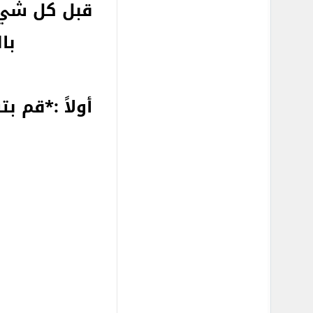
قبل كل شي ،
بالمت
أولاً :*قم 