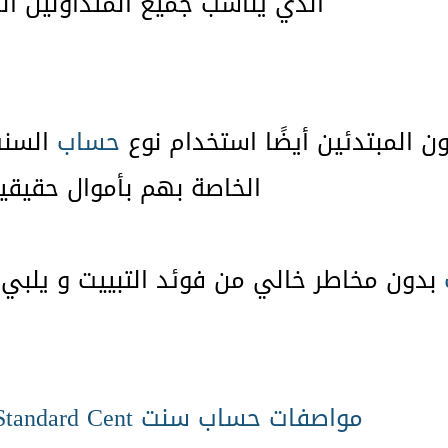
الذي يناسب جميع المتداولين الم
ن المبتدئين أيضًا استخدام نوع
حساب
السنت 
الخاصة بهم بأموال حقيقية
بدون مخاطر خالي من فوئد التبييت و يلبي إح
مواصفات حساب سنت Standard Cent في exness