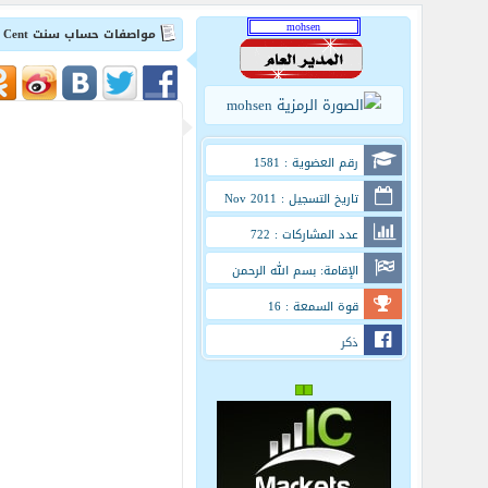
مواصفات حساب سنت Standard Cent في شركة exness بالتفصيل
رقم العضوية : 1581
تاريخ التسجيل : Nov 2011
عدد المشاركات : 722
الإقامة: بسم الله الرحمن
الرحيم
قوة السمعة : 16
ذكر