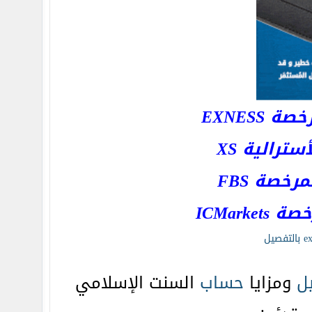
EXNESS
رالية XS
خصة FBS
ICMar
ل
ومزايا
حساب
السنت الإسلامي