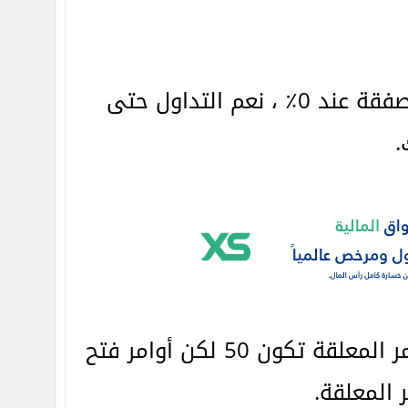
6: طلب تغطية الهامش عند 60٪ لكن الغلق الإجباري للصفقة عند 0٪ ، نعم التداول حتى
.
7: في هذا الحساب التنفيذ يكون تنفيذ السوق وعدد الأوامر المعلقة تكون 50 لكن أوامر فتح