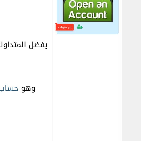
غير متواجد
يفضل المتداولو
وهو
حساب