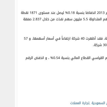
الأحد بتاريخ 1 سبتمبر/أيلول لعام 2013 انخفاضا بنسبة 0.18% ليصل عند مستوى 1871 نقطة
مسجلا خسائر بقيمة 3.28 نقطة ، حيث بلغ حجم التداول الإجمالي حوالي 4.8 مليون دينار وعدد الأسهم المتداولة 5.5 مليون سهم نفذت من خلال 2.837 صفقة
والبالغ عددها 127 شركة مع إغلاقاتها السابقة، فقد أظهرت 40 شركة ارتفاعاً في أسعار أسهمها، و 57
أما على مستوى القطاعي، فقد ارتفع الرقم القياسي قطاع الخدمات بنسبة 0.60%, و انخفض الرقم القياسي القطاع المالي بنسبة 0.54% ، و انخفض الرقم