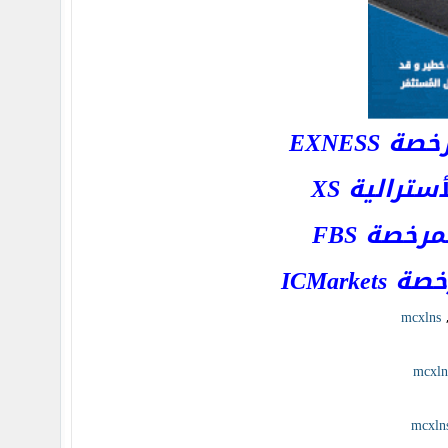
EXNESS
رالية XS
خصة FBS
ICMar
mcxlns