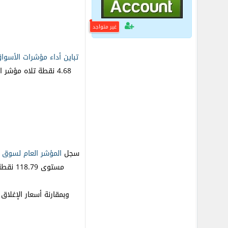
غير متواجد
تباين
أداء
مؤشرات الأسواق 
4.68 نقطة تلاه مؤشر العراق المالي نما بقيمة 0.22 نقطة، باستثناء مؤشر البحرين المالي خسر بقيمة 0.22 نقطة ومؤشر عمّان المالي تراجع بقيمة 3.28 نقطة.
سجل
المؤشر العام لسوق ا
مستوى 118.79 نقطة، حيث بلغت القيمة المتداولة حوالي 649.340 مليون دينار وعدد الأسهم المتداولة 446.378 مليون سهم، نفذت من خلال 248 عقدا.
وبمقارنة أسعار الإغلاق