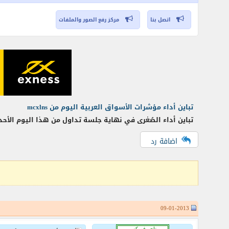
اتصل بنا
مركز رفع الصور والملفات
تباين أداء مؤشرات الأسواق العربية اليوم من mcxlns
تباين أداء الصُغرى في نهاية جلسة تداول من هذا اليوم الأحد بتاريخ 1 سبتمبر/أيلول لعام 2013، حيث ارتفع مؤشر فلسطين المالي بقيمة 4.68 نقطة تلاه مؤشر العرا
اضافة رد
09-01-2013