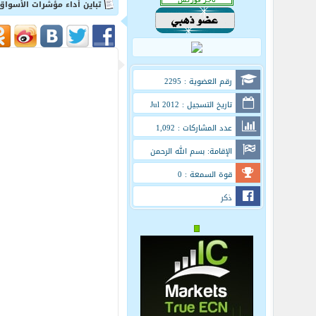
تباين أداء مؤشرات الأسواق الع
رقم العضوية : 2295
تاريخ التسجيل : Jul 2012
عدد المشاركات : 1,092
الإقامة: بسم الله الرحمن
الرحيم
قوة السمعة : 0
ذكر